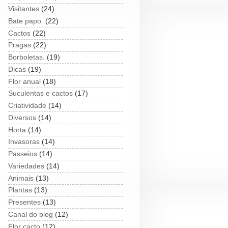
Visitantes
(24)
Bate papo.
(22)
Cactos
(22)
Pragas
(22)
Borboletas.
(19)
Dicas
(19)
Flor anual
(18)
Suculentas e cactos
(17)
Criatividade
(14)
Diversos
(14)
Horta
(14)
Invasoras
(14)
Passeios
(14)
Variedades
(14)
Animais
(13)
Plantas
(13)
Presentes
(13)
Canal do blog
(12)
Flor cacto
(12)