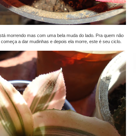
tá morrendo mas com uma bela muda do lado. Pra quem não
r começa a dar mudinhas e depois ela morre, este é seu ciclo.